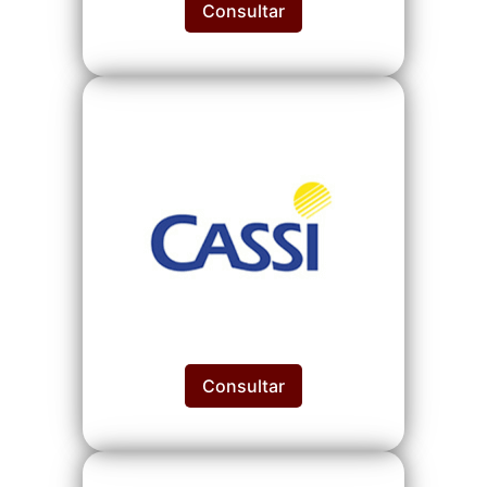
Consultar
Consultar