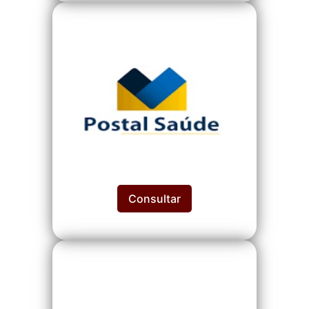
Consultar