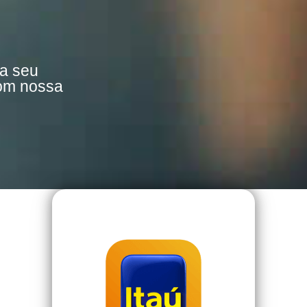
ta seu
com nossa