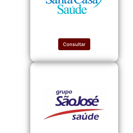
Consultar