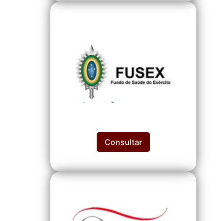
Consultar