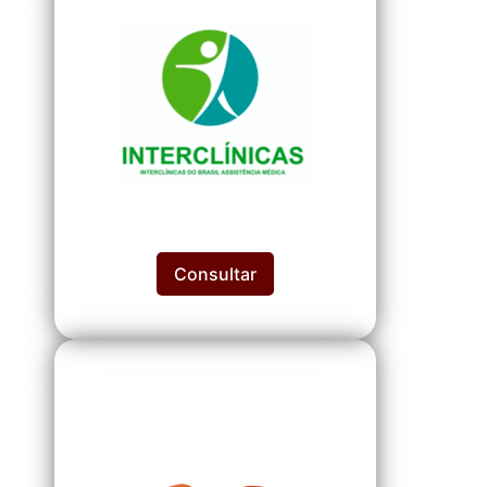
Consultar