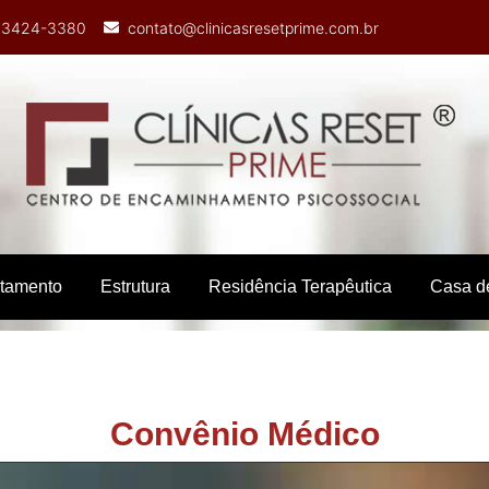
) 3424-3380
contato@clinicasresetprime.com.br
atamento
Estrutura
Residência Terapêutica
Casa d
Convênio Médico