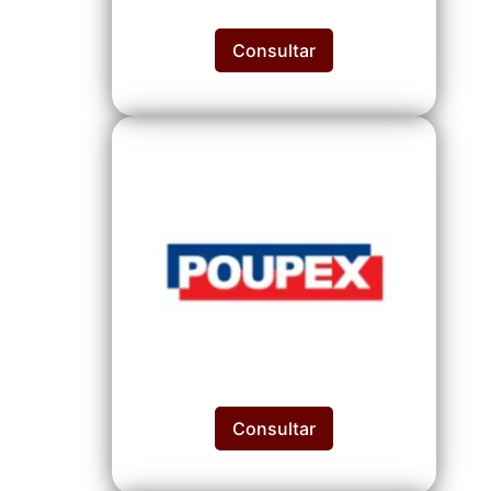
Consultar
Consultar