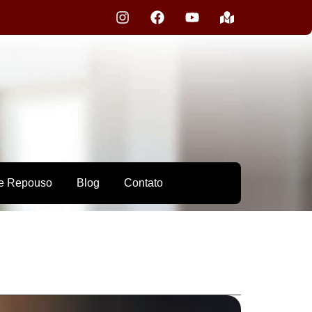
e Repouso
Blog
Contato