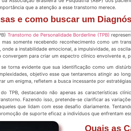
a Associação Brasileira de Psiquiatria (ABP) dos pacien
importância que a atenção a esse transtorno merece.
sas e como buscar um Diagnós
TPB)
Transtorno de Personalidade Borderline (TPB)
represen
ia, mas somente recebendo reconhecimento como um trans
, onde a instabilidade emocional, a impulsividade, as osc
o convergem para criar um espectro clínico envolvente e, 
se torna evidente que sua identificação como um distúrbi
lexidades, objetivo esse que tentaremos atingir ao long
rar um enigma, refletem a busca incessante por estratégias
 do TPB, destacando não apenas as características clín
ranstorno. Fazendo isso, pretende-se clarificar as vari
 aqueles que lidam com esse desafio diariamente. Tentand
promoção de suporte eficaz a indivíduos que enfrentam es
Quais as C