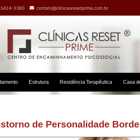
) 3424-3380
contato@clinicasresetprime.com.br
atamento
Estrutura
Residência Terapêutica
Casa d
storno de Personalidade Borde