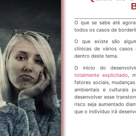
B
O que se sabe até agor
todos os casos de borderl
O que existe são algum
clínicas de vários casos
dentro deste tema.
O início do desenvolv
totalmente explicitado
, m
fatores sociais, mudanças 
ambientais e culturais 
desenvolver esse transtor
risco seja aumentado dian
que o indivíduo irá desenv