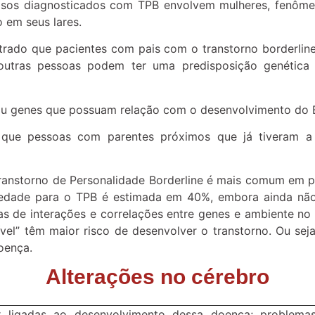
casos diagnosticados com TPB envolvem mulheres, fenômen
 em seus lares.
rado que pacientes com pais com o transtorno borderli
 outras pessoas podem ter uma predisposição genétic
u genes que possuam relação com o desenvolvimento do B
 que pessoas com parentes próximos que já tiveram 
nstorno de Personalidade Borderline é mais comum em pe
iedade para o TPB é estimada em 40%, embora ainda não 
s de interações e correlações entre genes e ambiente no d
el” têm maior risco de desenvolver o transtorno. Ou sej
oença.
Alterações no cérebro
ar ligadas ao desenvolvimento dessa doença; problem