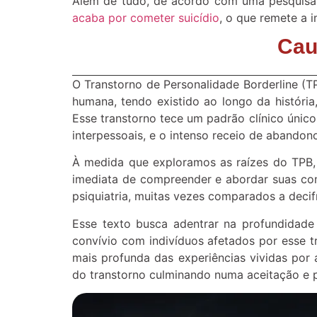
Além de tudo, de acordo com uma pesquisa d
acaba por cometer suicídio
, o que remete a 
Cau
O Transtorno de Personalidade Borderline (
humana, tendo existido ao longo da histór
Esse transtorno tece um padrão clínico único
interpessoais, e o intenso receio de abandon
À medida que exploramos as raízes do TPB, 
imediata de compreender e abordar suas comp
psiquiatria, muitas vezes comparados a decif
Esse texto busca adentrar na profundidade
convívio com indivíduos afetados por esse t
mais profunda das experiências vividas por
do transtorno culminando numa aceitação e 