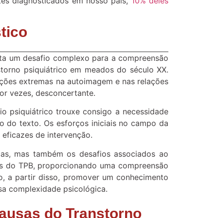
tes diagnosticados em nosso país,
10% deles
tico
ta um desafio complexo para a compreensão
torno psiquiátrico em meados do século XX.
ilações extremas na autoimagem e nas relações
por vezes, desconcertante.
o psiquiátrico trouxe consigo a necessidade
o do texto. Os esforços iniciais no campo da
 eficazes de intervenção.
icas, mas também os desafios associados ao
ações do TPB, proporcionando uma compreensão
o, a partir disso, promover um conhecimento
sa complexidade psicológica.
ausas do Transtorno