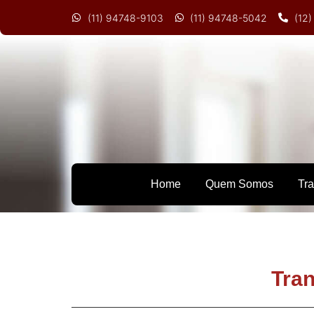
(11) 94748-9103
(11) 94748-5042
(12
Home
Quem Somos
Tr
Tran