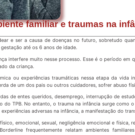
ente familiar e traumas na inf
dear e ser a causa de doenças no futuro, sobretudo qua
 gestação até os 6 anos de idade.
ça interfere muito nesse processo. Esse é o período em q
zado da criança.
âmica ou experiências traumáticas nessa etapa da vida i
erda de um dos pais ou outros cuidadores, sofrer abuso fís
perdas de entes queridos, desemprego, interrupção de estu
 do TPB. No entanto, o trauma na infância surge como o 
xperiências adversas na infância, a manifestação do tran
 físico, emocional, sexual, negligência emocional e física
orderline frequentemente relatam ambientes familiares 