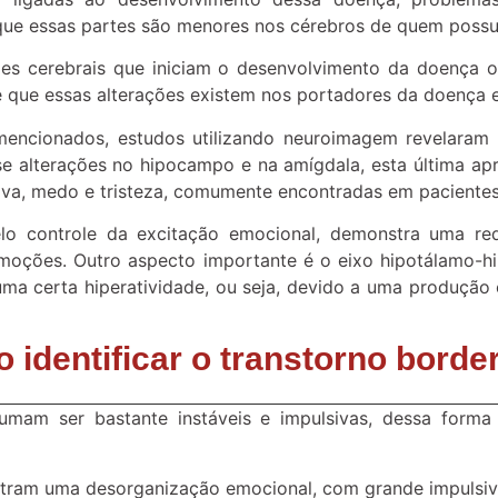
que essas partes são menores nos cérebros de quem poss
ões cerebrais que iniciam o desenvolvimento da doença 
é que essas alterações existem nos portadores da doença 
mencionados, estudos utilizando neuroimagem revelaram 
e alterações no hipocampo e na amígdala, esta última ap
a, medo e tristeza, comumente encontradas em pacientes
elo controle da excitação emocional, demonstra uma re
moções. Outro aspecto importante é o eixo hipotálamo-hip
ma certa hiperatividade, ou seja, devido a uma produção 
 identificar o transtorno border
mam ser bastante instáveis e impulsivas, dessa forma 
tram uma desorganização emocional, com grande impulsiv