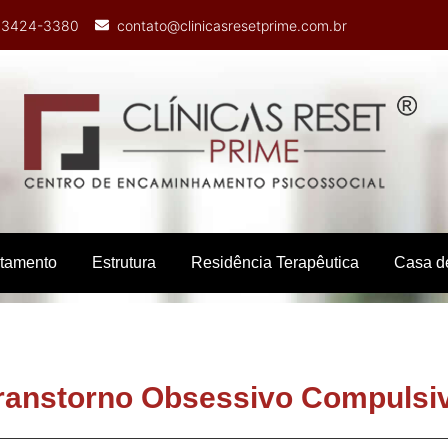
) 3424-3380
contato@clinicasresetprime.com.br
atamento
Estrutura
Residência Terapêutica
Casa d
ranstorno Obsessivo Compulsi