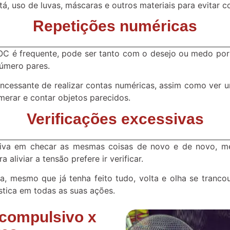
á, uso de luvas, máscaras e outros materiais para evitar c
Repetições numéricas
TOC é frequente, pode ser tanto com o desejo ou medo po
número pares.
ncessante de realizar contas numéricas, assim como ver u
umerar e contar objetos parecidos.
Verificações excessivas
iva em checar as mesmas coisas de novo e de novo, m
aliviar a tensão prefere ir verificar.
a, mesmo que já tenha feito tudo, volta e olha se tranco
ística em todas as suas ações.
 compulsivo x