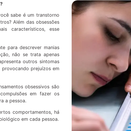
é?
você sabe é um transtorno
utros? Além das obsessões
s característicos, esse
e para descrever manias
ação, não se trata apenas
apresenta outros sintomas
a provocando prejuízos em
ensamentos obsessivos são
s compulsões em fazer os
a a pessoa.
ertos comportamentos, há
biológico em cada pessoa.