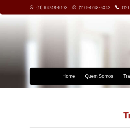
(11) 94748-9103
(11) 94748-5042
(12
Home
Quem Somos
Tr
T