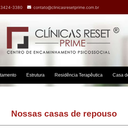
) 3424-3380
contato@clinicasresetprime.com.br
atamento
Estrutura
Residência Terapêutica
Casa d
Nossas casas de repouso