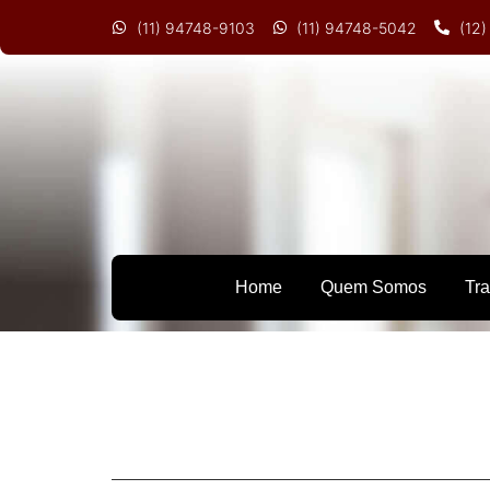
(11) 94748-9103
(11) 94748-5042
(12
Home
Quem Somos
Tr