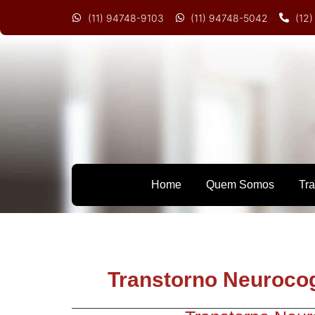
(11) 94748-9103
(11) 94748-5042
(12
Home
Quem Somos
Tr
Transtorno Neurocog