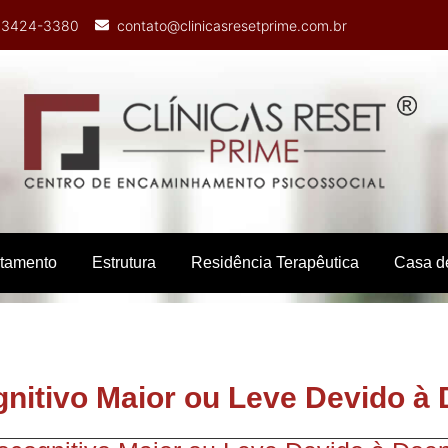
) 3424-3380
contato@clinicasresetprime.com.br
atamento
Estrutura
Residência Terapêutica
Casa d
nitivo Maior ou Leve Devido à