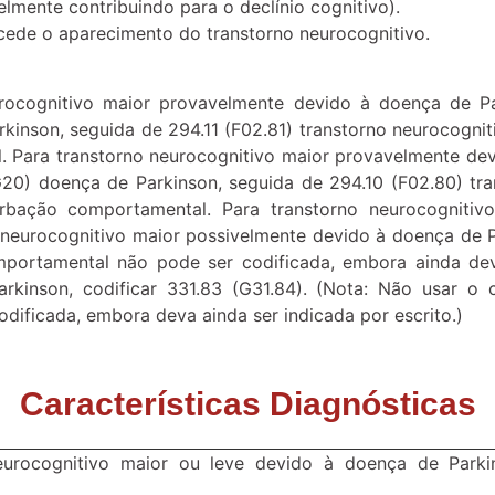
elmente contribuindo para o declínio cognitivo).
cede o aparecimento do transtorno neurocognitivo.
urocognitivo maior provavelmente devido à doença de P
rkinson, seguida de 294.11 (F02.81) transtorno neurocogn
 Para transtorno neurocognitivo maior provavelmente de
G20) doença de Parkinson, seguida de 294.10 (F02.80) tr
rbação comportamental. Para transtorno neurocognitiv
o neurocognitivo maior possivelmente devido à doença de 
portamental não pode ser codificada, embora ainda deva 
rkinson, codificar 331.83 (G31.84). (Nota: Não usar o 
ificada, embora deva ainda ser indicada por escrito.)
Características Diagnósticas
 neurocognitivo maior ou leve devido à doença de Park