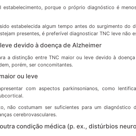
l estabelecimento, porque o próprio diagnóstico é meno
ido estabelecida algum tempo antes do surgimento do decl
ejam presentes, é preferível diagnosticar TNC leve não e
 leve devido à doença de Alzheimer
para a distinção entre TNC maior ou leve devido à doenç
dem, porém, ser concomitantes.
maior ou leve
resentar com aspectos parkinsonianos, como lentifi
bcortical.
anto, não costumam ser suficientes para um diagnóstic
nças cerebrovasculares.
outra condição médica (p. ex., distúrbios neu