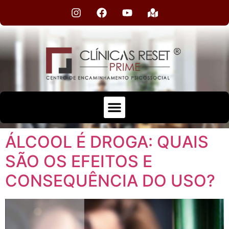
ÁLCOOL É DROGA: QUAIS
SÃO OS EFEITOS E
CONSEQUÊNCIA DO USO?